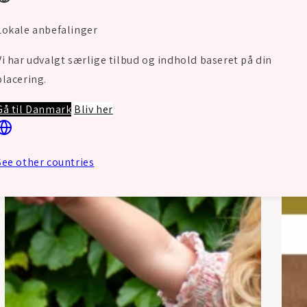
Lokale anbefalinger
Vi har udvalgt særlige tilbud og indhold baseret på din
placering.
Gå til Danmark
Bliv her
See other countries