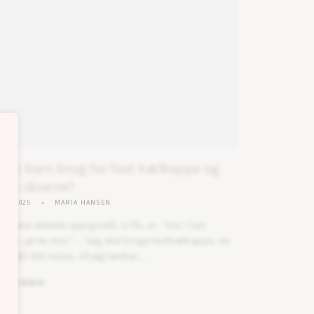
 mit barn brug for fast hælkappe og
te i skoene?
18, 2025
MARIA HANSEN
de mest stillede spørgsmål, vi får, er: "Har I fast
ppe i jeres sko?" - "Jeg skal bruge fasthælkappe, da
rn går lidt indad, så jeg tænker,...
Read more