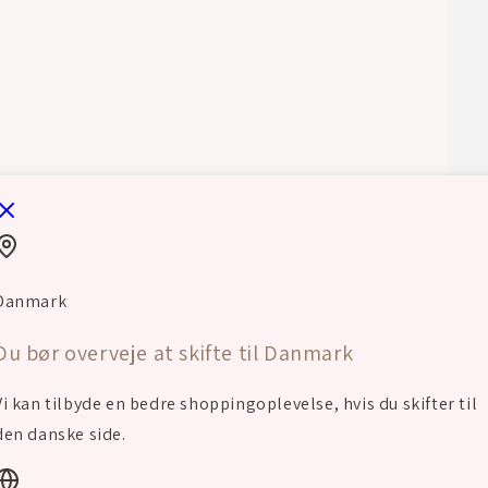
Har
støt
Danmark
MARTS 
Du bør overveje at skifte til Danmark
Et af 
hælka
mit ba
Vi kan tilbyde en bedre shoppingoplevelse, hvis du skifter til
den danske side.