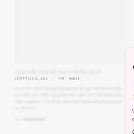
Hvornår skal dit barn skifte sko?
SEPTEMBER 22, 2025
MARIA HANSEN
Her er en enkel temperaturguide, der gør det let at vælge
de rette sko, såler og sokker:👟 Over 18°C: Sandaler eller
lette sneakers - barfodet eller med tynde bomuldssokker.
👞 10–18°C:...
Read more