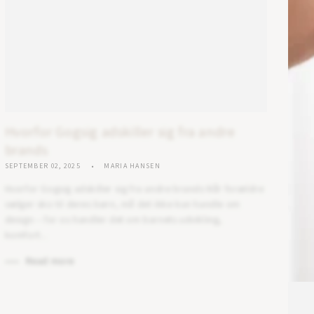
Hvorfor Gogsig adskiller sig fra andre
brands
SEPTEMBER 02, 2025
MARIA HANSEN
Hvorfor Gogsig adskiller sig fra andre brands Når forældre
vælger sko til deres børn, må det ikke kun handle om
design – for os handler det om barnets udvikling,
komfort...
Read more