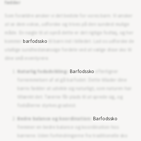
fødder
Som forældre ønsker vi det bedste for vores børn. Vi ønsker
at se dem vokse, udforske og trives på den sundest mulige
måde. En nøgle til at opnå dette er det rigtige fodtøj, og her
kommer
barfodssko
til børn ind i billedet. Lad os udforske de
utallige sundhedsmæssige fordele ved at vælge disse sko til
dine små eventyrere.
Naturlig fodudvikling:
Barfodssko
efterligner
fornemmelsen af at gå barfodet. Dette tillader dine
børns fødder at udvikle sig naturligt, som naturen har
tiltænkt det. Tæerne får plads til at sprede sig, og
fodsålerne styrkes gradvist.
Bedre balance og koordination:
Barfodssko
fremmer en bedre balance og koordination hos
børnene. Uden forhindringerne fra traditionelle sko