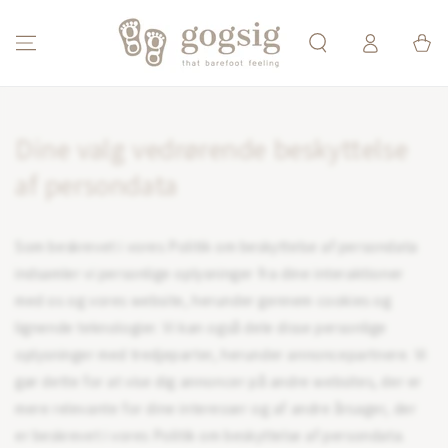
SKIP TO CONTENT
Log
Cart
ind
Dine valg vedrørende beskyttelse
af persondata
Som beskrevet i vores Politik om beskyttelse af persondata
indsamler vi personlige oplysninger fra dine interaktioner
med os og vores website, herunder gennem cookies og
lignende teknologier. Vi kan også dele disse personlige
oplysninger med tredjeparter, herunder annoncepartnere. Vi
gør dette for at vise dig annoncer på andre websites, der er
mere relevante for dine interesser og af andre årsager, der
er beskrevet i vores Politik om beskyttelse af persondata.