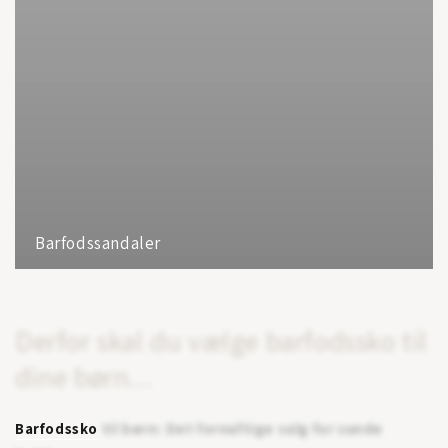
Barfodssandaler
Derfor skal du vælge barfodssko til
dine børn...
Barfodssko
til børn: Det fornuftige valg for sunde