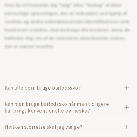
Hvis du vil framelde dig "salg" eller "deling" af dine
personlige oplysninger, der er indsamlet ved hjælp af
cookies og andre enhedsbaserede identifikatorer som
beskrevet ovenfor, skal du bruge din browser, mens du
befinder dig i en af de relevante amerikanske stater,
der er nævnt ovenfor.
Kan alle børn bruge barfodssko?
Kan man bruge barfodssko når man tidligere
har brugt konventionelle børnesko?
Hvilken størrelse skal jeg vælge?