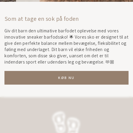
Skabt til leg
Uanset vejret er vores overgangs barfodssko til børn
perfekte til at udforske verden. De er designet til at give små
fødder frihed og støtte, uanset hvor eventyret fører dem
hen. 🦶🏼 Lad dine børn hoppe i vandpytter, løbe på græsset
og føle jorden under fødderne – vores sko holder dem
komfortable og beskyttede.
KØB NU