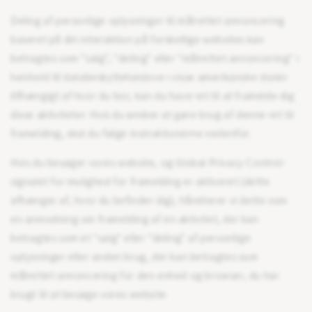
Deling af personlige oplysninger til målrettet annoncering
baseret på din interaktion på forskellige websites kan
betragtes som "salg", "deling" eller "målrettet annoncering" i
henhold til databeskyttelseslove i visse amerikanske stater.
Afhængigt af hvor du bor, kan du have ret til at framelde dig
disse aktiviteter. Hvis du ønsker at gøre brug af denne ret til
framelding, skal du følge instruktionerne nedenfor.
Hvis du besøger vores website, og Global Privacy Control-
signalet for mulighed for framelding er aktiveret (dette
afhænger af, hvor du befinder dig), håndterer vi dette som
en anmodning om framelding af en aktivitet, der kan
betragtes som et "salg" eller "deling" af personlige
oplysninger eller anden brug, der kan betragtes som
målrettet annoncering for den enhed og browser, du har
brugt til at besøge vores website.