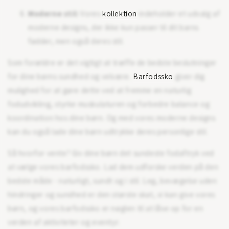
Moderne stil:
Vores
kollektion
indeholder et udvalg af
moderne designs, der ikke kun passer til dit barns
fødder, men også deres stil.
Som forældre er det vigtigt at træffe de bedste beslutninger
for dine børns sundhed og velvære.
Barfodssko
giver dig
mulighed for at gøre dette ved at fremme en naturlig
fodudvikling, styrke muskulaturen og forbedre balance og
koordination hos dine børn. Og med vores moderne designs
kan du også lade dine børn udtrykke deres personlige stil.
Så hvorfor vente? Giv dine børn det sundeste fodaftryk ved
at vælge vores barfodssko. Lad dem udforske verden på den
bedste måde - naturligt, sundt og i stil. Leg, bevægelse uden
hindringer og sundhed er den største skat, vi kan give vores
børn, og vores barfodssko er nøglen til at låse op for en
verden af aktiviteter og eventyr.