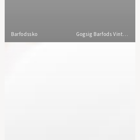
Barfodssko
Gogsig Barfods Vinterstøvler