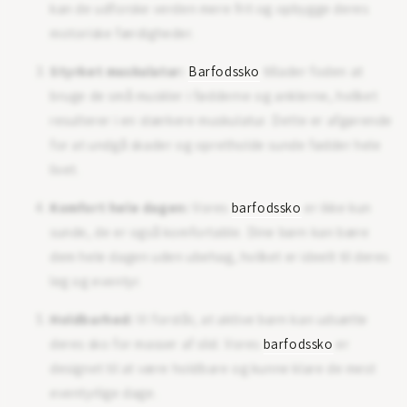
kan de udforske verden mere frit og opbygge deres
motoriske færdigheder.
Styrket muskulatur:
Barfodssko
tillader foden at
bruge de små muskler i fødderne og anklerne, hvilket
resulterer i en stærkere muskulatur. Dette er afgørende
for at undgå skader og opretholde sunde fødder hele
livet.
Komfort hele dagen:
Vores
barfodssko
er ikke kun
sunde, de er også komfortable. Dine børn kan bære
dem hele dagen uden ubehag, hvilket er ideelt til deres
leg og eventyr.
Holdbarhed:
Vi forstår, at aktive børn kan udsætte
deres sko for masser af slid. Vores
barfodssko
er
designet til at være holdbare og kunne klare de mest
eventyrlige dage.