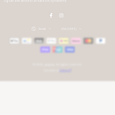
Og vær den første til at høre om nyhederne
here
Facebook
Instagram
Language
Country/region
Dansk
USA (USD $)
Payment
methods
© 2026,
gogsig
. All rights reserved.
Udviklet af
Edition®