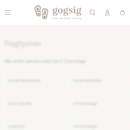
SKIP TO CONTENT
Log
Cart
ind
Fragtpriser
Alle ordrer sendes inden for 1-2 hverdage
Forsendelsesland
Forsendelsestid
US & Canada
3-6 hverdage
Australia
3-6 hverdage