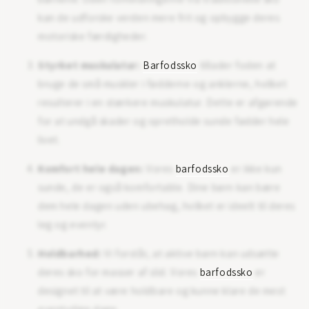
kan de udforske verden mere frit og opbygge deres
motoriske færdigheder.
Styrket muskulatur:
Barfodssko
tillader foden at
bruge de små muskler i fødderne og anklerne, hvilket
resulterer i en stærkere muskulatur. Dette er afgørende
for at undgå skader og opretholde sunde fødder hele
livet.
Komfort hele dagen:
Vores
barfodssko
er ikke kun
sunde, de er også komfortable. Dine børn kan bære
dem hele dagen uden ubehag, hvilket er ideelt til deres
leg og eventyr.
Holdbarhed:
Vi forstår, at aktive børn kan udsætte
deres sko for masser af slid. Vores
barfodssko
er
designet til at være holdbare og kunne klare de mest