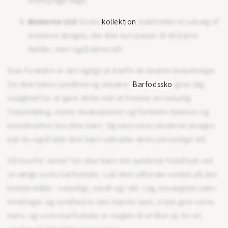
eventyrlige dage.
Moderne stil:
Vores
kollektion
indeholder et udvalg af
moderne designs, der ikke kun passer til dit barns
fødder, men også deres stil.
Som forældre er det vigtigt at træffe de bedste beslutninger
for dine børns sundhed og velvære.
Barfodssko
giver dig
mulighed for at gøre dette ved at fremme en naturlig
fodudvikling, styrke muskulaturen og forbedre balance og
koordination hos dine børn. Og med vores moderne designs
kan du også lade dine børn udtrykke deres personlige stil.
Så hvorfor vente? Giv dine børn det sundeste fodaftryk ved
at vælge vores barfodssko. Lad dem udforske verden på den
bedste måde - naturligt, sundt og i stil. Leg, bevægelse uden
hindringer og sundhed er den største skat, vi kan give vores
børn, og vores barfodssko er nøglen til at låse op for en