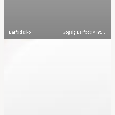
Barfodssko
Gogsig Barfods Vinterstøvler