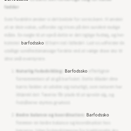
fødder
Som forældre ønsker vi det bedste for vores børn. Vi ønsker
at se dem vokse, udforske og trives på den sundest mulige
måde. En nøgle til at opnå dette er det rigtige fodtøj, og her
kommer
barfodssko
til børn ind i billedet. Lad os udforske de
utallige sundhedsmæssige fordele ved at vælge disse sko til
dine små eventyrere.
Naturlig fodudvikling:
Barfodssko
efterligner
fornemmelsen af at gå barfodet. Dette tillader dine
børns fødder at udvikle sig naturligt, som naturen har
tiltænkt det. Tæerne får plads til at sprede sig, og
fodsålerne styrkes gradvist.
Bedre balance og koordination:
Barfodssko
fremmer en bedre balance og koordination hos
børnene. Uden forhindringerne fra traditionelle sko