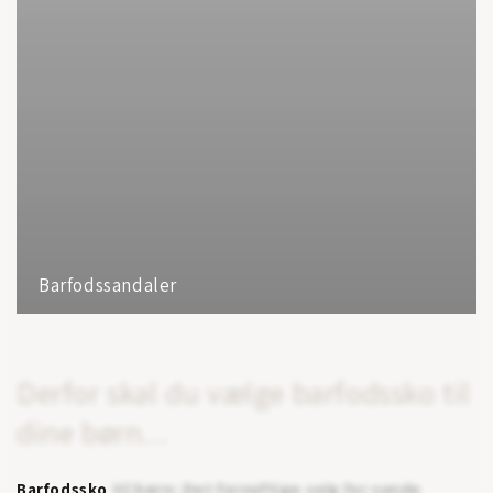
Barfodssandaler
Derfor skal du vælge barfodssko til
dine børn...
Barfodssko
til børn: Det fornuftige valg for sunde