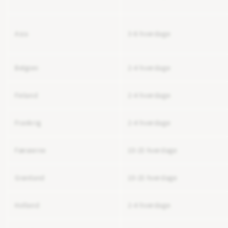
Asia
3-6 hverdage
Belgien
2-4 hverdage
Finland
2-4 hverdage
Frankrig
2-4 hverdage
Færøerne
10-15 hverdage
Grønland
10-15 hverdage
Holland
2-4 hverdage