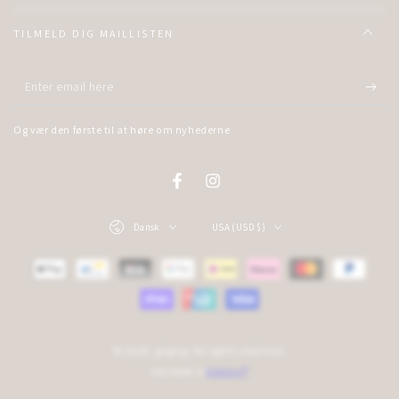
TILMELD DIG MAILLISTEN
Enter
email
Og vær den første til at høre om nyhederne
here
Facebook
Instagram
Language
Country/region
Dansk
USA (USD $)
Payment
methods
© 2026,
gogsig
. All rights reserved.
Udviklet af
Edition®