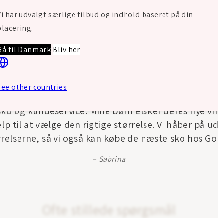
Vi har udvalgt særlige tilbud og indhold baseret på din
placering.
Gå til Danmark
Bliv her
See other countries
sko og kundeservice. Mine børn elsker deres nye vint
p til at vælge den rigtige størrelse. Vi håber på ud
rrelserne, så vi også kan købe de næste sko hos Go
Sabrina
Ofte stillede spørgsmål