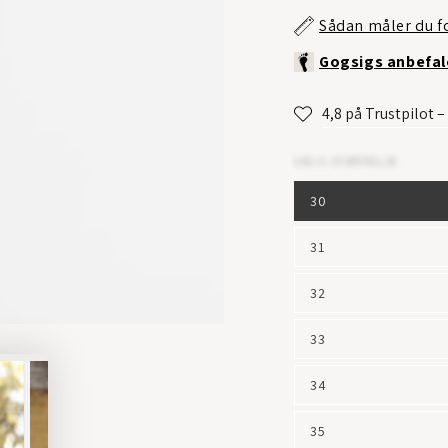
Sådan måler du f
Gogsigs anbefal
4,8 på Trustpilot 
VÆLG STØRRELSE
30
31
32
33
34
35