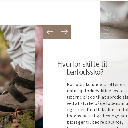
Hvorfor skifte til
barfodssko?
Barfodssko understøtter en
naturlig fodudvikling ved at 
tæerne plads til at sprede si
ved at styrke både fodens mu
og sener. Den fleksible sål fø
fodens naturlige bevægelser
bidrager til bedre balance,