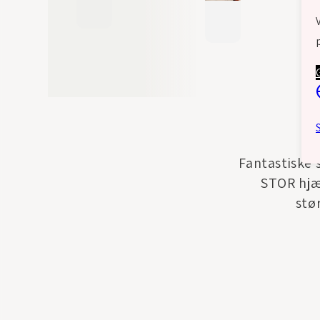
Fantastiske 
STOR hjæl
stø