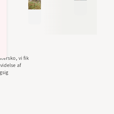
ersko, vi fik
videlse af
gsig