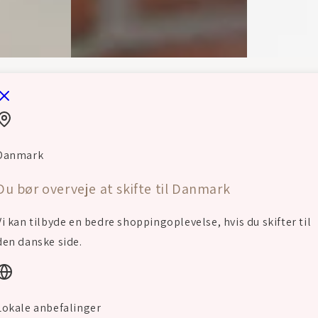
Danmark
Du bør overveje at skifte til Danmark
Det siger vores kunder
Vi kan tilbyde en bedre shoppingoplevelse, hvis du skifter til
den danske side.
Lokale anbefalinger