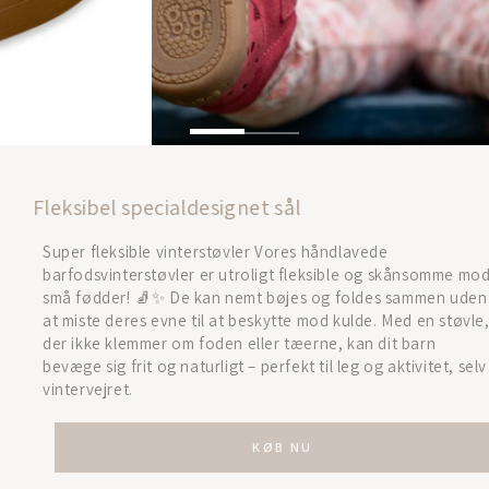
Fleksibel specialdesignet sål
Super fleksible vinterstøvler Vores håndlavede
barfodsvinterstøvler er utroligt fleksible og skånsomme mod
små fødder! 🧦✨ De kan nemt bøjes og foldes sammen uden
at miste deres evne til at beskytte mod kulde. Med en støvle,
der ikke klemmer om foden eller tæerne, kan dit barn
bevæge sig frit og naturligt – perfekt til leg og aktivitet, selv i
vintervejret.
KØB NU