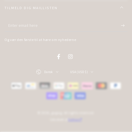
TILMELD DIG MAILLISTEN
Enter
email
Og vær den første til at høre om nyhederne
here
Facebook
Instagram
Language
Country/region
Dansk
USA (USD $)
Payment
methods
© 2026,
gogsig
. All rights reserved.
Udviklet af
Edition®