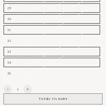
29
30
31
32
33
34
35
Quantity
Decrease
Increase
quantity
quantity
TILFØJ TIL KURV
for
for