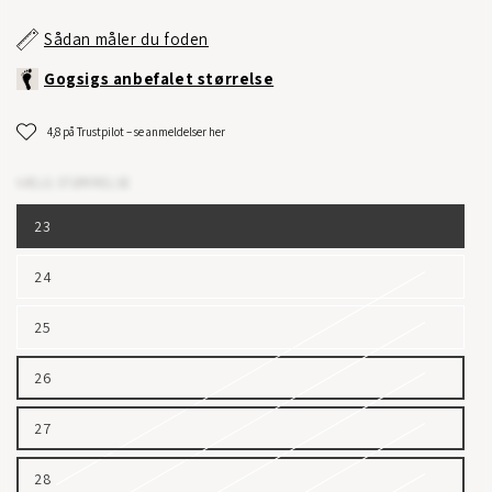
Sådan måler du foden
Gogsigs anbefalet størrelse
4,8 på Trustpilot – se anmeldelser her
VÆLG STØRRELSE
23
24
25
26
27
28