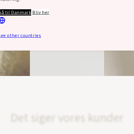
Gå til Danmark
Bliv her
See other countries
Det siger vores kunder