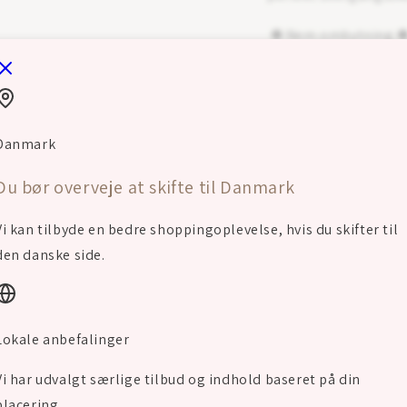
✽ Nem ombytning ✽ 
STØRRELSE O
DETALJER OM
Danmark
VEDLIGEHOLD
Du bør overveje at skifte til Danmark
Vi kan tilbyde en bedre shoppingoplevelse, hvis du skifter til
HURRY, ONLY
14
ITE
den danske side.
Share
Lokale anbefalinger
Vi har udvalgt særlige tilbud og indhold baseret på din
placering.