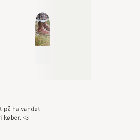
jt på halvandet.
vi køber. <3