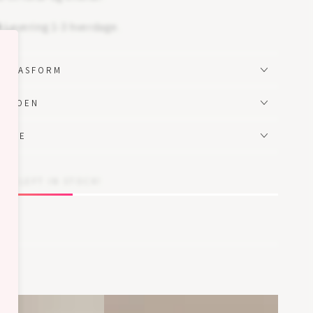
Levering 1-3 hverdage.
G PASFORM
 SKOEN
ELSE
MS LEFT IN STOCK!