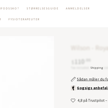
RFODSSKO?
STØRRELSESGUIDE
ANMELDELSER
M
FYSIOTERAPEUTER
Wilson - Roy
110
Regular
.00
$
price
Tax included.
Shipping
cal
Sådan måler du f
Gogsigs anbefal
4,8 på Trustpilot 