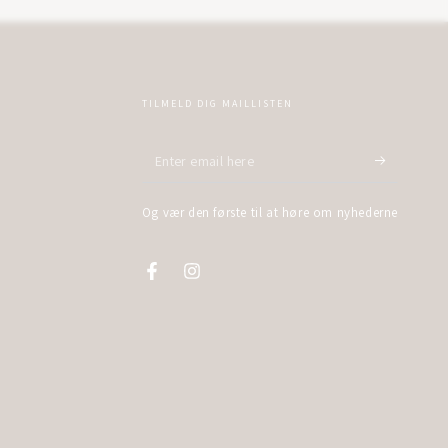
TILMELD DIG MAILLISTEN
Enter
email
Og vær den første til at høre om nyhederne
here
Facebook
Instagram