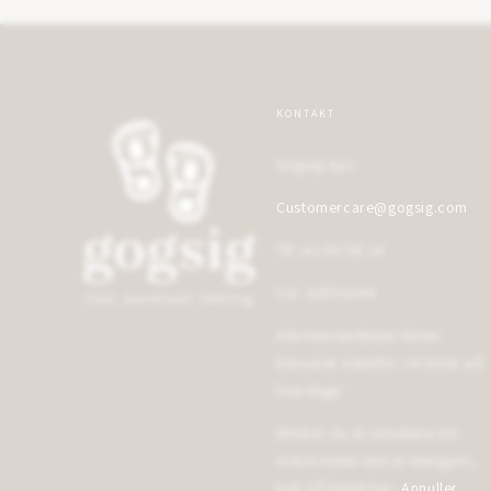
KONTAKT
Gogsig Aps
Customercare@gogsig.com
Tlf: 42 60 58 14
Cvr: 42552194
Alle henvendelser bliver
besvaret indenfor 24 timer på
hverdage¨
Ønsker du at annullere din
ordre inden den er klargjort,
tryk på linket her:
Annuller