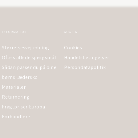
INFORMATION
GOGSIG
Størrelsesvejledning
Cookies
Ofte stillede spørgsmål
Handelsbetingelser
Sådan passer du på dine
Persondatapolitik
børns lædersko
Materialer
Returnering
Fragtpriser Europa
Forhandlere