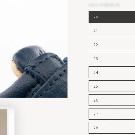
VÆLG STØRRELSE
20
21
22
23
24
25
26
27
28