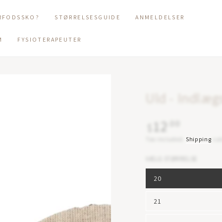
RFODSSKO?
STØRRELSESGUIDE
ANMELDELSER
M
FYSIOTERAPEUTER
Uld - Indlæg
12
Regular
.00
$
price
Tax included.
Shipping
cal
VÆLG STØRRELSE
20
21