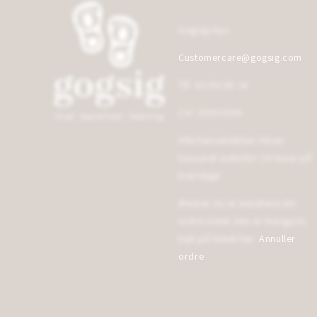
Gogsig Aps
Customercare@gogsig.com
Tlf: 42 60 58 14
Cvr: 42552194
Alle henvendelser bliver
besvaret indenfor 24 timer på
hverdage¨
Ønsker du at annullere din
ordre inden den er klargjort,
tryk på linket her:
Annuller
ordre