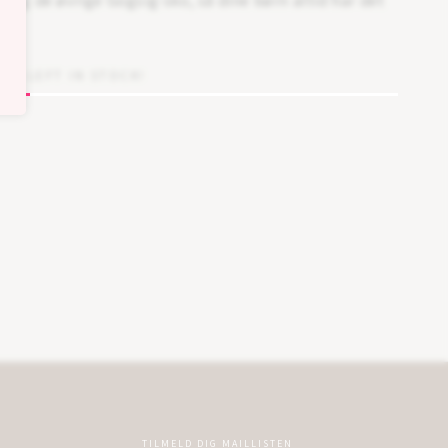
e og de øvrige Gogsig-sko, så dine børn altid har det
MS LEFT IN STOCK!
TILMELD DIG MAILLISTEN