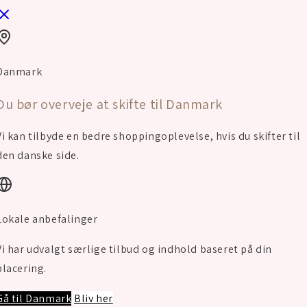
32
33
Danmark
34
Du bør overveje at skifte til Danmark
35
FIND DEN RIGTIGE 
Vi kan tilbyde en bedre shoppingoplevelse, hvis du skifter til
den danske side.
Quantity
Decrease
Increa
quantity
quanti
for
for
Lokale anbefalinger
Uldsåler til ekstra
Uld
Uld
-
-
Uldsålerne er det pe
Vi har udvalgt særlige tilbud og indhold baseret på din
Indlægssål
Indlæg
kulden virkelig bider
placering.
lag varme og komfort
følelse af fri bevæge
Gå til Danmark
Bliv her