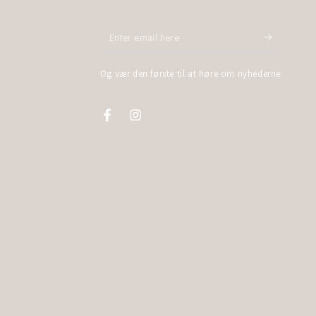
Enter
email
Og vær den første til at høre om nyhederne
here
Facebook
Instagram