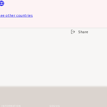
både i vinterstøvlern
varmt og godt.
See other countries
HURRY, ONLY
10
ITE
Share
INFORMATION
GOGSIG